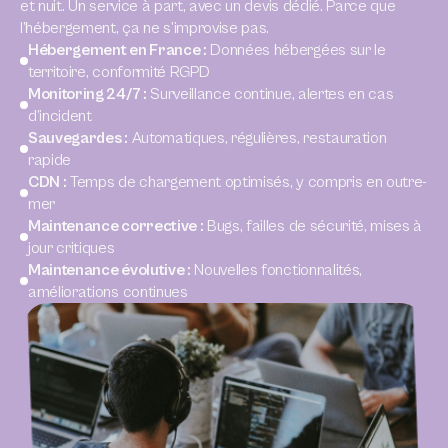
et nuit. Un service à part, avec un devis dédié. Parce que
l’hébergement, ça ne s’improvise pas.
Hébergement en France :
Données hébergées sur le
territoire, conformité RGPD
Monitoring 24/7 :
Surveillance continue, alertes en cas
d’incident
Sauvegardes :
Automatiques, régulières, restauration
rapide
CDN :
Temps de chargement optimisés, y compris en outre-
mer
Maintenance corrective :
Bugs, failles de sécurité, mises à
jour critiques
Maintenance évolutive :
Nouvelles fonctionnalités,
améliorations continues