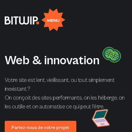
Rejoignez-nous
EN
FR
MENU
Facebook
Linkedin
X
Instagram
Web
&
innovation
Votre site est lent, vieillissant, ou tout simplement
inexistant ?
On conçoit des sites performants, on les héberge, on
les outille et on automatise ce qui peut l'être.
Parlez-nous de votre projet