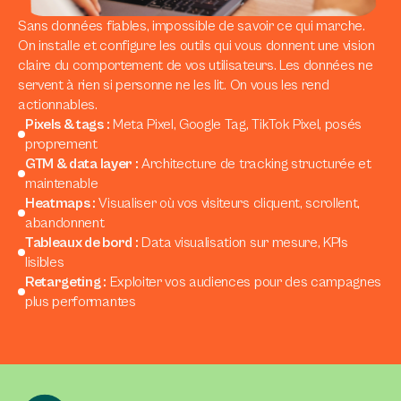
Sans données fiables, impossible de savoir ce qui marche.
On installe et configure les outils qui vous donnent une vision
claire du comportement de vos utilisateurs. Les données ne
servent à rien si personne ne les lit. On vous les rend
actionnables.
Pixels
&
tags :
Meta Pixel, Google Tag, TikTok Pixel, posés
proprement
GTM
&
data layer :
Architecture de tracking structurée et
maintenable
Heatmaps :
Visualiser où vos visiteurs cliquent, scrollent,
abandonnent
Tableaux de bord :
Data visualisation sur mesure, KPIs
lisibles
Retargeting :
Exploiter vos audiences pour des campagnes
plus performantes