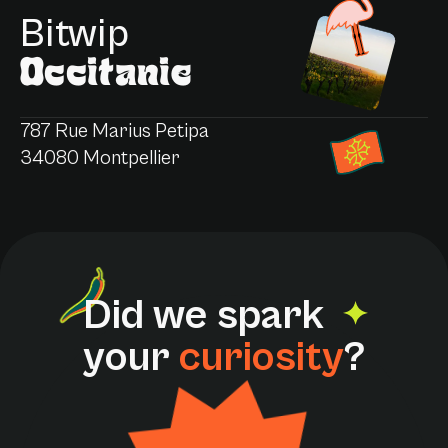
Bitwip
Occitanie
787 Rue Marius Petipa
34080 Montpellier
D
i
d
w
e
s
p
a
r
k
y
o
u
r
c
u
r
i
o
s
i
t
y
?