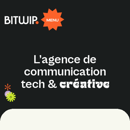
Rejoignez-nous
FR
EN
MENU
Facebook
Linkedin
X
Instagram
L’agence
de
communication
tech
&
créative