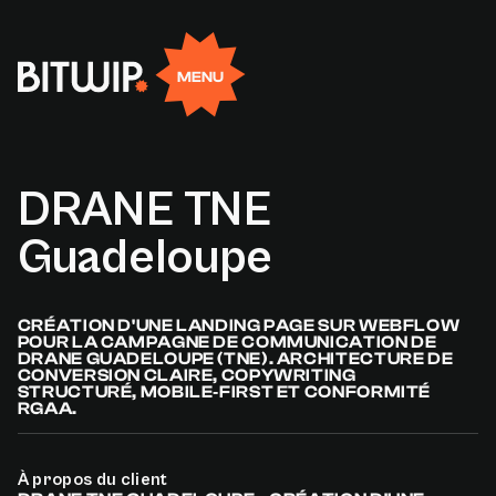
Rejoignez-nous
EN
FR
Facebook
Linkedin
X
Instagram
MENU
DRANE
TNE
Guadeloupe
CRÉATION D'UNE LANDING PAGE SUR WEBFLOW
POUR LA CAMPAGNE DE COMMUNICATION DE
DRANE GUADELOUPE (TNE). ARCHITECTURE DE
CONVERSION CLAIRE, COPYWRITING
STRUCTURÉ, MOBILE‑FIRST ET CONFORMITÉ
RGAA.
À propos du client